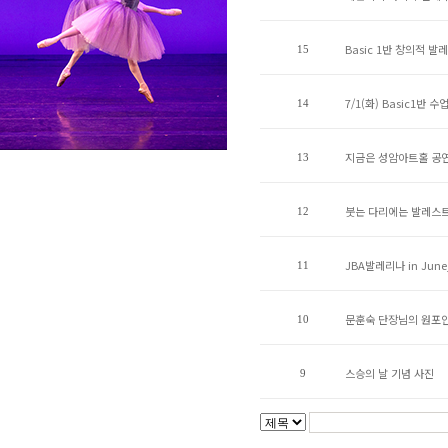
Basic 1반 창의적 발
15
7/1(화) Basic1반 
14
지금은 성암아트홀 공연
13
붓는 다리에는 발레스
12
JBA발레리나 in June_
11
문훈숙 단장님의 원포인
10
스승의 날 기념 사진
9