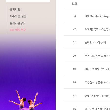
번호
JBA발레리나 in Augu
23
8/5(화) 영화 <스탭업
22
스탭업 시사회 현장
21
붓는 다리에는 발레 스
20
발레스트레칭으로 몸매
19
옥주현의 명품몸매의 비
18
2014년 상반기 실기평
17
예은이의 마지막 발레
16