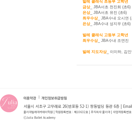
발레 클래식 초등부 고학년
금상
_ JBA서초 천진희 (초6)
은상
_ JBA서초 유진 (초6)
최우수상
_ JBA수내 오시연 (
은상
_ JBA수내 성지우 (초6)
발레 클래식 고등부 고학년
최우수상
_ JBA수내 조연진
발레 지도자상
_ 이미하, 김
서울시 서초구 고무래로 26(반포동 52-1) 쌍동빌딩 동관 6층 | Email : jb
줄리아발레아카데미학원 | 학원등록번호 : 제10632호 | 주식회사 줄리아 | 사업자등록번호 
ⓒJulia Ballet Academy