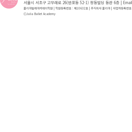
서울시 서초구 고무래로 26(반포동 52-1) 쌍동빌딩 동관 6층 | Email : jb
줄리아발레아카데미학원 | 학원등록번호 : 제10632호 | 주식회사 줄리아 | 사업자등록번호 
ⓒJulia Ballet Academy