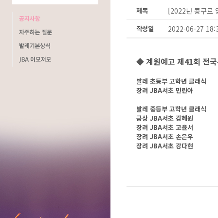
제목
[2022년 콩쿠르
작성일
2022-06-27 18:
◆ 계원예고 제41회 전국
발레 초등부 고학년 클래식
장려
JBA서초 민린아
발레 중등부 고학년 클래식
금상
JBA서초 김혜원
장려
JBA서초 고윤서
장려
JBA서초 손은우
장려
JBA서초 강다현