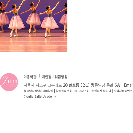
서울시 서초구 고무래로 26(반포동 52-1) 쌍동빌딩 동관 6층 | Email : jb
줄리아발레아카데미학원 | 학원등록번호 : 제10632호 | 주식회사 줄리아 | 사업자등록번호 
ⓒJulia Ballet Academy